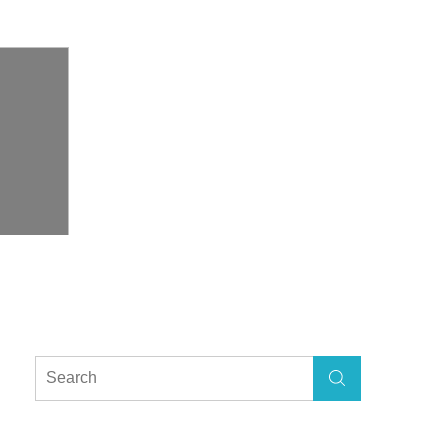
Search
Search
for: